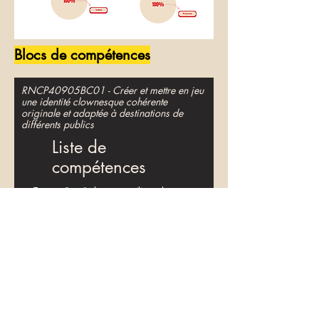
Blocs de compétences
RNCP40905BC01 - Créer et mettre en jeu
une identité clownesque cohérente
originale et adaptée à destinations de
différents publics
Liste de
compétences
Trouver "son” clown en utilisant les
techniques fondamentales du jeu
clownesque pour faire face à toutes les
situations, rebondir et jouer avec tout ce
qui se présente.
Élaborer un
personnage/une créature clownesque
(état et identité).
Définir son identité
clownesque en mobilisant différents
outils techniques pluridisciplinaires et
artistiques afin de la rendre cohérente