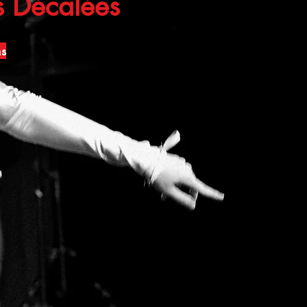
s Décalées
ns