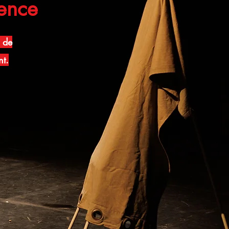
dence
e de
nt.