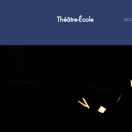
Théâtre-École
Acc