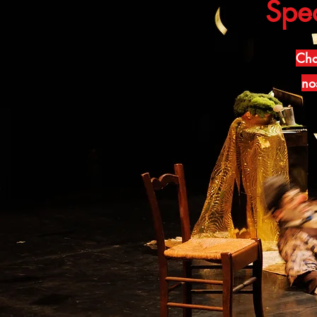
Spec
Cha
nos