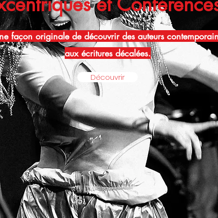
Excentriques et Conférence
ne façon originale de découvrir des auteurs contemporai
aux écritures décalées.
Découvrir