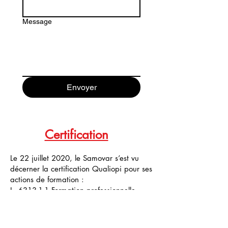
Message
Envoyer
Certification
Le 22 juillet 2020, le Samovar s’est vu
décerner la certification Qualiopi pour ses
actions de formation :
L. 6313-1-1 Formation professionnelle
continue «Artiste clown»
L. 6313-1-3 Validation des acquis par
l’expérience «Artiste clown»