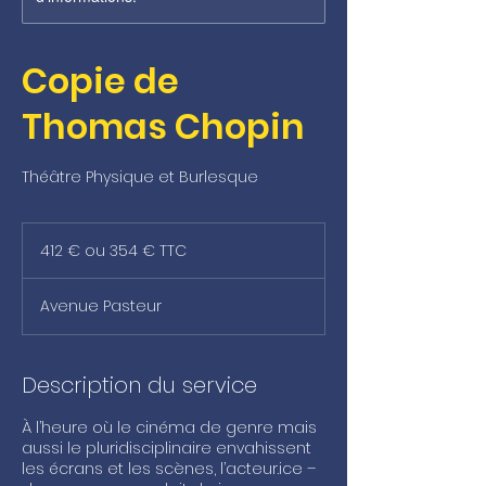
Copie de
Thomas Chopin
Théâtre Physique et Burlesque
412
€
412 € ou 354 € TTC
ou
354
€
TTC
Avenue Pasteur
Description du service
À l’heure où le cinéma de genre mais
aussi le pluridisciplinaire envahissent
les écrans et les scènes, l’acteur.ice –