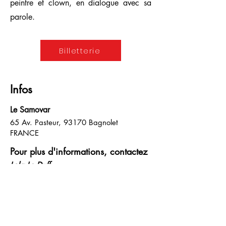
peintre et clown, en dialogue avec sa
parole.
Nom du projet
Billetterie
Infos
Le Samovar
65 Av. Pasteur, 93170 Bagnolet
FRANCE
Pour plus d'informations, contactez
Lola Le Duff
Chargée de production
production.lesamovar@gmail.com
01 43 60 98 03