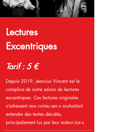
Lectures
Excentriques
Tarif : 5 €
Depuis 2019, Jean-Luc Vincent est le
complice de notre saison de lectures
excentriques. Ces lectures originales
s’adressent aux curieu·ses·x souhaitant
entendre des textes décalés,
principalement lus par leur auteur·ice·s.