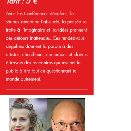
Tarif : 5 €
Avec les Conférences décalées, le
sérieux rencontre l’absurde, la pensée se
frotte à l’imaginaire et les idées prennent
des détours inattendus. Ces rendez-vous
singuliers donnent la parole à des
artistes, chercheurs, comédiens et clowns
à travers des rencontres qui invitent le
public à rire tout en questionnant le
monde autrement.