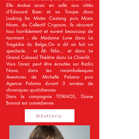
Elle évolue aussi en salle aux côtés
d’Edouard Baer et sa Troupe dans
Looking for Mister Castang puis Miam
Miam, du Collectif Crypsum, Ils vécurent
tous horriblement et eurent beaucoup de
tourment , de Madame Lune dans La
Tragédie du Belge,On a dit on fait un
spectacle... et Àh Félix... et dans Le
Grand Colossal Théâtre dans La Chienlit.
Vous l’avez peut être écoutée sur Radio
Nova, dans les rocambolesques
Aventures de Michelle Paloma puis
Agence Paloma durant 3 années de
chroniques quotidiennes
Dans la compagnie TITANOS, Diane
Bonnot est comédienne.
Billetterie