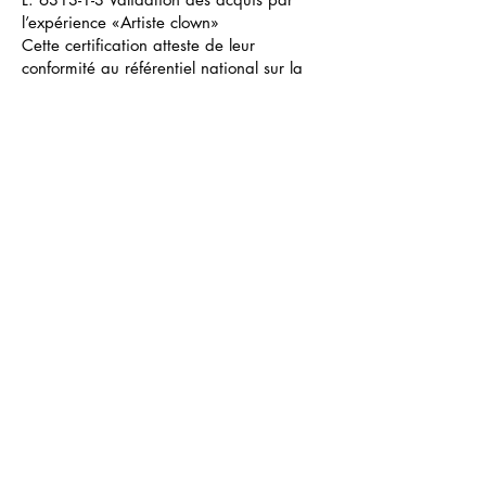
l’expérience «Artiste clown»
Cette certification atteste de leur
conformité au référentiel national sur la
qualité des actions concourant au
développement des compétences.
Ainsi, les candidat(e)s peuvent prétendre
à un financement relevant de la formation
professionnelle continue.
Consulter les moyens d’évaluation mis en
oeuvre
ici
.