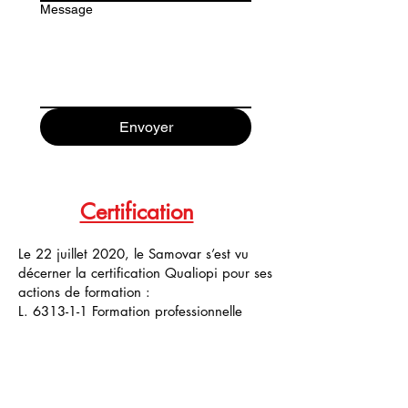
Message
Envoyer
Certification
Le 22 juillet 2020, le Samovar s’est vu
décerner la certification Qualiopi pour ses
actions de formation :
L. 6313-1-1 Formation professionnelle
continue «Artiste clown»
L. 6313-1-3 Validation des acquis par
l’expérience «Artiste clown»
Cette certification atteste de leur
conformité au référentiel national sur la