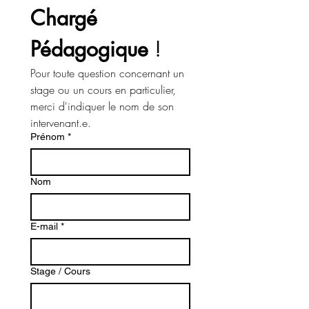
Chargé 
Pédagogique
 !
Pour toute question concernant un 
stage ou un cours en particulier, 
merci d'indiquer le nom de son 
intervenant.e. 
Prénom
*
Nom
E-mail
*
Stage / Cours