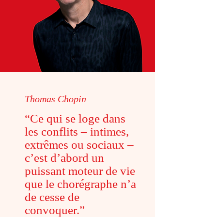
Thomas Chopin
“Ce qui se loge dans
les conflits – intimes,
extrêmes ou sociaux –
c’est d’abord un
puissant moteur de vie
que le chorégraphe n’a
de cesse de
convoquer.”