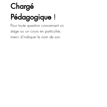
Chargé 
Pédagogique
 !
Pour toute question concernant un 
stage ou un cours en particulier, 
merci d'indiquer le nom de son 
intervenant.e. 
Prénom
*
Nom
E-mail
*
Stage / Cours