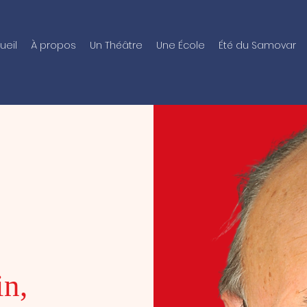
ueil
À propos
Un Théâtre
Une École
Été du Samovar
in,