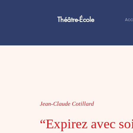
Théâtre-École
Acc
Jean-Claude Cotillard
“Expirez avec so