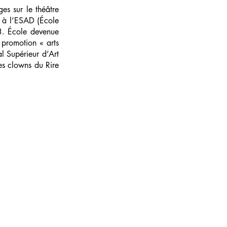
ges sur le théâtre
s à l’ESAD (École
3. École devenue
 promotion « arts
l Supérieur d’Art
s clowns du Rire