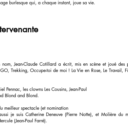
ge burlesque qui, a chaque instant, joue sa vie.
ntervenante
nom, Jean-Claude Cotillard a écrit, mis en scène et joué des p
GO, Trekking, Occupe-toi de moi ! La Vie en Rose, Le Travail, Fin
niel Pennac, les clowns Les Cousins, Jean-Paul
and Blond and Blond.
du meilleur spectacle (et nomination
ssi je suis Catherine Deneuve (Pierre Notte), et Molière du me
rcule (Jean-Paul Farré).