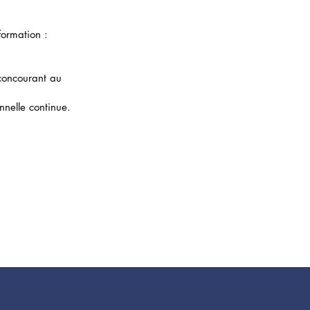
formation :
 concourant au
nnelle continue.