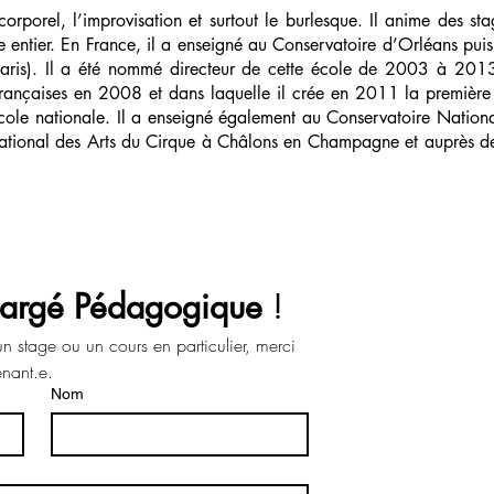
orporel, l’improvisation et surtout le burlesque. Il anime des sta
e entier. En France, il a enseigné au Conservatoire d’Orléans pui
Paris). Il a été nommé directeur de cette école de 2003 à 201
françaises en 2008 et dans laquelle il crée en 2011 la première
ole nationale. Il a enseigné également au Conservatoire Nationa
ational des Arts du Cirque à Châlons en Champagne et auprès de
argé Pédagogique
 !
n stage ou un cours en particulier, merci 
d'indiquer le nom de son intervenant.e. 
Nom