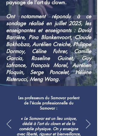
paysage de l’art du clown.
Ont notamment répondu à ce
sondage réalisé en juillet 2025, les
enseignantes et enseignants : David
Barrière, Pina Blankenvoort, Claude
Bokhobza, Aurélien Creiche, Philippe
Dormoy, Céline Fuhrer, Camille
Garcia, Roseline Guinet, Guy
Lafrance, François Morel, Aurélien
Ploquin, Serge Poncelet, Hélène
Risterucci, Meng Wang.
Les professeurs
du Samovar parlent
de
l'école professionnelle
du
Samovar :
« Le Samovar est un lieu unique,
dédié à l’art du clown et de la
comédie physique. On y enseigne
avec liberté, rigueur et bienveillance,