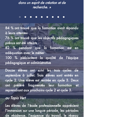
dans un esprit de création et de
recherche. »
84 % ont trouvé que la formation avait répondu
à leurs attentes
76 % ont trouvé que les objectifs pédagogiques
prévus ont été atteints
82 % pendant que la formation est en
adéquation avec le métier
100 % plébiscitent la qualité de l'équipe
pédagogique et administrative
Douze élèves ont suivi les trois cycles de
septembre à juillet. Trois élèves sont entrés en
cycle 2. Une élève est rentrée en cycle 3. Deux
ont préféré fragmentés leur formation et
reprendront aux prochains cycle 2 et cycle 3.
au Tapis Vert
Les élèves de l'école professionnelle apprécient
l
'immersion sur une longue période, l
es périodes
de résidence, l
'exigence du travail, l
e réseau