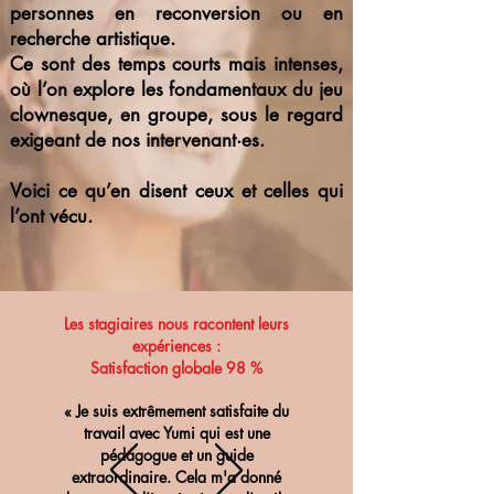
personnes en reconversion ou en
recherche artistique.
Ce sont des temps courts mais intenses,
où l’on explore les fondamentaux du jeu
clownesque, en groupe, sous le regard
exigeant de nos intervenant·es.
Voici ce qu’en disent ceux et celles qui
l’ont vécu.
Les stagiaires nous racontent leurs
expériences :
Satisfaction globale 98 %
« Je suis extrêmement satisfaite du
travail avec Yumi qui est une
pédagogue et un guide
extraordinaire. Cela m'a donné