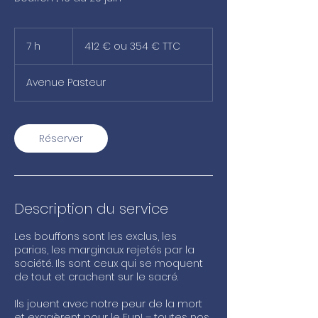
412
€
7 h
7
412 € ou 354 € TTC
ou
354
h
€
TTC
Avenue Pasteur
Réserver
Description du service
Les bouffons sont les exclus, les
parias, les marginaux rejetés par la
société. Ils sont ceux qui se moquent
de tout et crachent sur le sacré.
Ils jouent avec notre peur de la mort
et exagèrent pour le Fun! – toutes nos