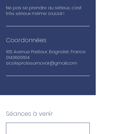
Ne pas se prendre au sérieux, c’est
très sérieux même crucial !
Coordonnées
165 Avenue Pasteur, Bagnolet, France
0143609104
ecolepro.lesamovar@gmail.com
Séances à venir