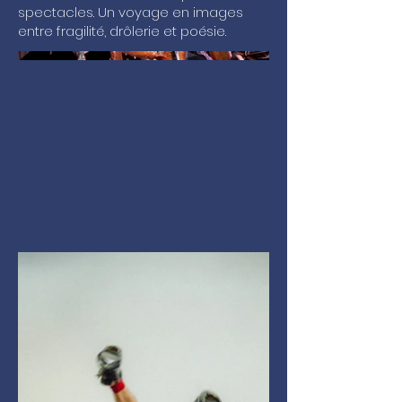
spectacles. Un voyage en images
entre fragilité, drôlerie et poésie.