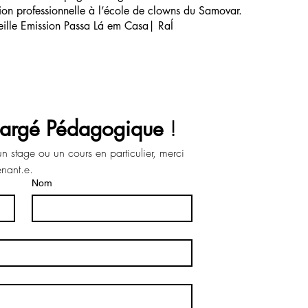
ation professionnelle à l’école de clowns du Samovar.
ille Emission Passa Lá em Casa| RaÍ
argé Pédagogique
 !
n stage ou un cours en particulier, merci 
d'indiquer le nom de son intervenant.e. 
Nom