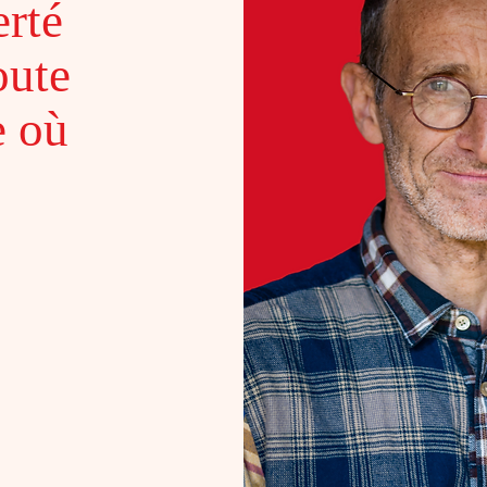
erté
oute
e où