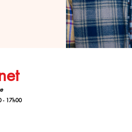
inet
ue
0 - 17h00