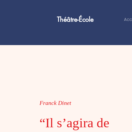
Théâtre-École
Acc
Franck Dinet
“Il s’agira de