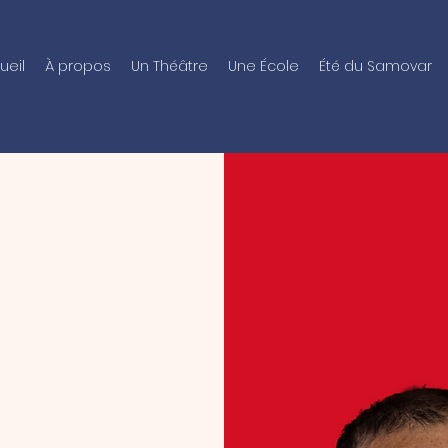
ueil
À propos
Un Théâtre
Une École
Été du Samovar